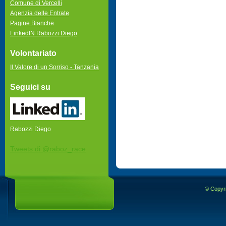
Comune di Vercelli
Agenzia delle Entrate
Pagine Bianche
LinkedIN Rabozzi Diego
Volontariato
Il Valore di un Sorriso - Tanzania
Seguici su
Rabozzi Diego
Tweets di @raboz_race
© Copyri