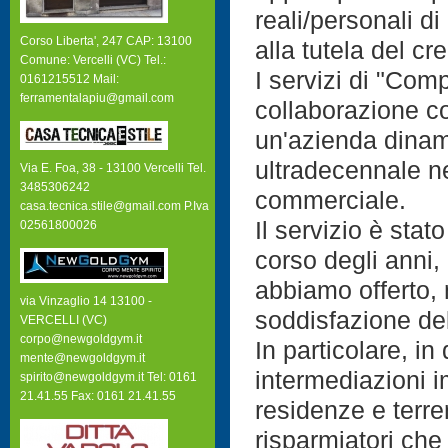
reali/personali di
Corso Liberta', 247 CAP: 13100
alla tutela del c
Comune: Vercelli (VC) Tel.:
I servizi di "Comp
0161215512 Mail:
ferramentalapiu@gmail.com
collaborazione c
un'azienda dinam
ultradecennale ne
Via E. Foa, 38 - 13100 Vercelli Tel.
3485306242
commerciale.
casa.tecnica.stile@gmail.com P.Iva
Il servizio è sta
02561800026
corso degli anni, 
abbiamo offerto, 
via Vinzaglio 14 13100 -
soddisfazione del
VERCELLI (VC)
corpo@newgoldgym.it
In particolare, i
mente@newgoldgym.it
intermediazioni im
spirito@newgoldgym.it Tel: 0161
21.41.55 Fax: 0161 21.41.55
residenze e terre
risparmiatori che