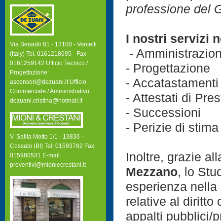
professione del
I nostri servizi 
Via Benadir 81 - 13100 - Vercelli
- Amministrazion
(Italy) Tel. 0161218695 - Fax
0161259142 Ufficio Tecnico /
- Progettazione
Progettazione:
- Accatastamenti
ascensori@dezuani.it Ufficio
Commerciale / Amministrativo:
- Attestati di Pr
dezuani.cristina@hotmail.it
- Successioni
- Perizie di stima
V. Salita Motto 1/1 - 13836 -
Cossato (BI) Tel: 01593782 Fax:
Inoltre, grazie al
015980531 E-mail:
preventivi@mioniecrestani.it
Mezzano
, lo St
esperienza nella 
relative al diritt
appalti pubblici/pr