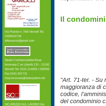
Il condomin
Via Prarolo n. 76/b Vercelli Tel.
3396543739
dittavarolo@gmail.com
Studio Commercialista Rosa
Incorvaia C.so Libertà 133 - 13100
Vercelli Tel. 0161.214805 / 206593
Fax 0161.501731
rosa.incorvaia@zetasystem.net
"Art. 71-ter. - Su
maggioranza di c
codice, l'amminist
del condominio ch
SICUREZZA SUL LAVORO Via