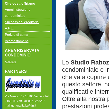
Che cosa offriamo
Amministrazione
condominiale
Successioni ereditarie
A.P.E.
Perizie di stima
Accatastamenti
AREA RISERVATA
CONDOMINIO
Lo
Studio Raboz
Accesso
condominiale e im
PARTNERS
che va a coprire e
questo settore, n
qualificati e intern
Via Meucci, 1 - 13100 Vercelli Tel.
Oltre alla nostra 
0161251779 Fax 0161253293
prestazioni profes
mail generalitalia@tin.it