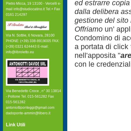
ed estrarre copia
Pietro Micca, 19 13100 - Vercelli e-
mail info@studiocatino.it Tel.+ Fax
dalla delibera as
0161 214297
gestione del sito
Offriamo
un’ appl
Via N. Sottile, 6 Novara, 28100
Condomino di acc
PHONE: (+39) 338-8919005 FAX:
a portata di click
(+39) 0321 624443 E-mail:
info@ilbroletto.eu
nell'apposita "
ar
con le credenzial
Via Benedetto Croce , n° 30 13814
- Pollone Tel. 015-561282 Fax
015-561282
antoniottiponteggi@gmail.com
dadoponte-ammin@libero.it
Link Utili