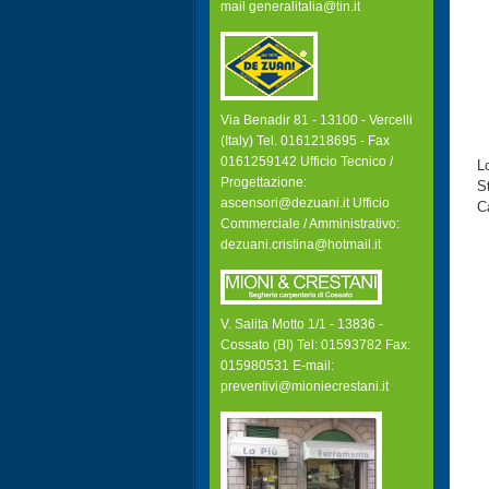
mail generalitalia@tin.it
Via Benadir 81 - 13100 - Vercelli
(Italy) Tel. 0161218695 - Fax
0161259142 Ufficio Tecnico /
L
Progettazione:
S
ascensori@dezuani.it Ufficio
C
Commerciale / Amministrativo:
dezuani.cristina@hotmail.it
V. Salita Motto 1/1 - 13836 -
Cossato (BI) Tel: 01593782 Fax:
015980531 E-mail:
preventivi@mioniecrestani.it