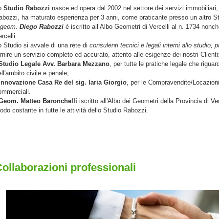
o
Studio Rabozzi
nasce ed opera dal 2002 nel settore dei servizi immobiliari,
abozzi, ha maturato esperienza per 3 anni, come praticante presso un altro S
geom.
Diego Rabozzi
è iscritto all’Albo Geometri di Vercelli al n. 1734 nonché
rcelli.
o Studio si avvale di una rete di
consulenti tecnici e legali interni allo studio, p
ornire un servizio completo ed accurato, attento alle esigenze dei nostri Clienti
Studio Legale Avv. Barbara Mezzano
, per tutte le pratiche legale che riguar
ll'ambito civile e penale;
Innovazione Casa Re del sig. Iaria Giorgio
, per le Compravendite/Locazioni 
ommerciali.
Geom. Matteo Baronchelli
iscritto all'Albo dei Geometri della Provincia di Ver
odo costante in tutte le attività dello Studio Rabozzi.
ollaborazioni professionali