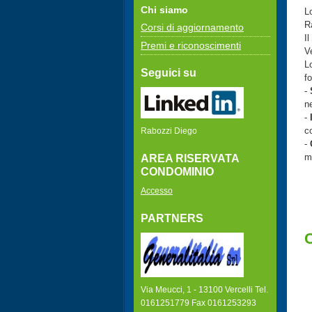
Chi siamo
L
R
Corsi di aggiornamento
Il
Premi e riconoscimenti
Ve
L
Seguici su
f
-
ne
-
c
Rabozzi Diego
-
m
AREA RISERVATA
CONDOMINIO
Accesso
PARTNERS
C
Via Meucci, 1 - 13100 Vercelli Tel.
0161251779 Fax 0161253293