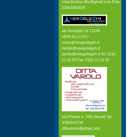
casa.tecnica.stile@gmail.com P.Iva
02561800026
via Vinzaglio 14 13100 -
VERCELLI (VC)
corpo@newgoldgym.it
mente@newgoldgym.it
spirito@newgoldgym.it Tel: 0161
21.41.55 Fax: 0161 21.41.55
Via Prarolo n. 76/b Vercelli Tel.
3396543739
dittavarolo@gmail.com